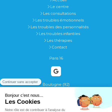
Le centre
Les consultations
Les troubles émotionnels
Les troubles des personnalités
Les troubles infantiles
Les thérapies
Contact
Paris 16
Boulogne (92)
813, avenue du Général Leclerc
92100
Boulogne
Du
Lundi
au
Vendredi
de
9h
à
20h